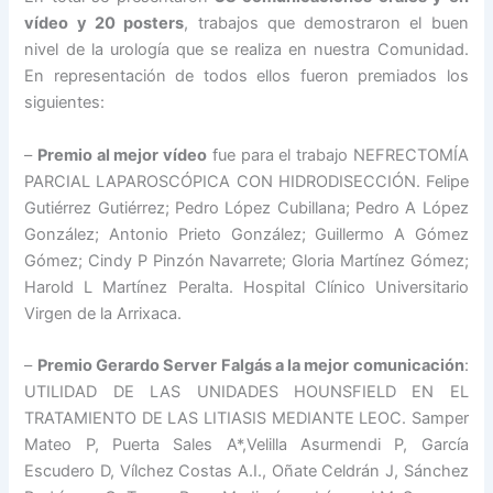
vídeo y 20 posters
, trabajos que demostraron el buen
nivel de la urología que se realiza en nuestra Comunidad.
En representación de todos ellos fueron premiados los
siguientes:
–
Premio al mejor vídeo
fue para el trabajo NEFRECTOMÍA
PARCIAL LAPAROSCÓPICA CON HIDRODISECCIÓN. Felipe
Gutiérrez Gutiérrez; Pedro López Cubillana; Pedro A López
González; Antonio Prieto González; Guillermo A Gómez
Gómez; Cindy P Pinzón Navarrete; Gloria Martínez Gómez;
Harold L Martínez Peralta. Hospital Clínico Universitario
Virgen de la Arrixaca.
–
Premio Gerardo Server Falgás a la mejor comunicación
:
UTILIDAD DE LAS UNIDADES HOUNSFIELD EN EL
TRATAMIENTO DE LAS LITIASIS MEDIANTE LEOC. Samper
Mateo P, Puerta Sales A*,Velilla Asurmendi P, García
Escudero D, Vílchez Costas A.I., Oñate Celdrán J, Sánchez