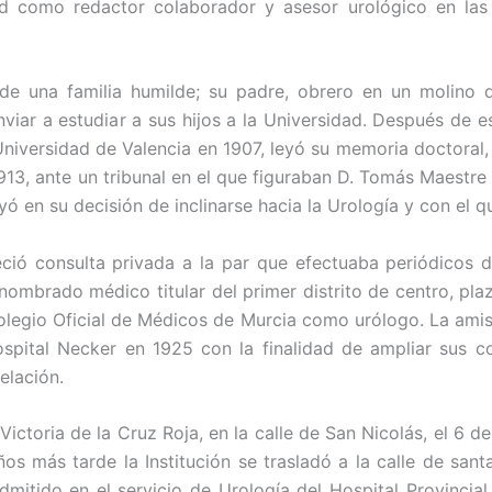
ad como redactor colaborador y asesor urológico en las 
de una familia humilde; su padre, obrero en un molino 
nviar a estudiar a sus hijos a la Universidad. Después de es
Universidad de Valencia en 1907, leyó su memoria doctoral,
13, ante un tribunal en el que figuraban D. Tomás Maestre 
uyó en su decisión de inclinarse hacia la Urología y con el
eció consulta privada a la par que efectuaba periódicos 
 nombrado médico titular del primer distrito de centro, pla
. Colegio Oficial de Médicos de Murcia como urólogo. La amis
ospital Necker en 1925 con la finalidad de ampliar sus c
elación.
a Victoria de la Cruz Roja, en la calle de San Nicolás, el 6 
os más tarde la Institución se trasladó a la calle de sant
mitido en el servicio de Urología del Hospital Provincia