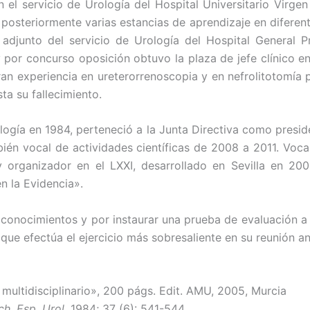
 el servicio de Urología del Hospital Universitario Virgen 
 posteriormente varias estancias de aprendizaje en diferent
djunto del servicio de Urología del Hospital General Pro
y por concurso oposición obtuvo la plaza de jefe clínico e
an experiencia en ureterorrenoscopia y en nefrolitotomía
ta su fallecimiento.
ogía en 1984, perteneció a la Junta Directiva como presid
én vocal de actividades científicas de 2008 a 2011. Vocal
 organizador en el LXXI, desarrollado en Sevilla en 200
n la Evidencia».
 conocimientos y por instaurar una prueba de evaluación a
que efectúa el ejercicio más sobresaliente en su reunión an
multidisciplinario», 200 págs. Edit. AMU, 2005, Murcia
ch. Esp. Urol
. 1984; 37 (6): 541-544.